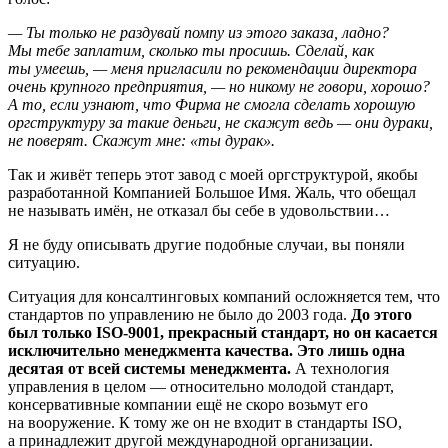
— Ты только не раздувай помпу из этого заказа, ладно?
Мы тебе заплатим, сколько ты просишь. Сделай, как
ты умеешь, — меня пригласили по рекомендации директора
очень крупного предприятия, — но никому не говори, хорошо?
А то, если узнают, что Фирма не смогла сделать хорошую
оргструктуру за такие деньги, не скажут ведь — они дураки,
не поверят. Скажут мне: «ты дурак».
Так и живёт теперь этот завод с моей оргструктурой, якобы
разработанной Компанией Большое Имя. Жаль, что обещал
не называть имён, не отказал бы себе в удовольствии…
Я не буду описывать другие подобные случаи, вы поняли
ситуацию.
Ситуация для консалтинговых компаний осложняется тем, что
стандартов по управлению не было до 2003 года.
До этого
был только ISO-9001, прекрасный стандарт, но он касается
исключительно менеджмента качества. Это лишь одна
десятая от всей системы менеджмента.
А технология
управления в целом — относительно молодой стандарт,
консервативные компании ещё не скоро возьмут его
на вооружение. К тому же он не входит в стандарты ISO,
а принадлежит другой международной организации.