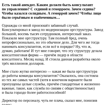
Есть такой анекдот. Каким должен быть консультант
по управлению? С сединой и геморроем. Зачем седина?
Чтобы казался солидным. А геморрой зачем? Чтобы лицо
было серьёзным и озабоченным…
Однажды со мной произошёл забавный случай.
Консультировал я завод по модернизации оргструктуры. Завод
большой, восемь тысяч сотрудников, интересный заказ.
Показали мне оргструктуру. Там полный бред, очень
непрофессионально, но это обычное дело. Для чего же тогда
нанимать консультантов, если всё в порядке? Ну, что ж,
думаю, работаем! И тут мне говорят, что эту структуру делала
консалтинговая фирма — причём лидер в области
консалтинга. Месяц назад. И стоила данная разработка около
трёх миллионов долларов.
Мне стало жутко интересно — какая же была оргструктура
до работы команды консультантов? Оказалось, она состояла
из тех же самых частей (хотя в конечном варианте были
пропущены целые службы, причём стандартные и жизненно
важные, такие, как служба по связям с общественностью)
и была гораздо более работоспособной!
Директор по персоналу, чуть не плача, сказал мне, понизив
голос: