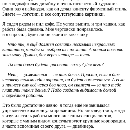
по ландшафтному дизайну и очень интересный художник.
Один раз я наблюдал, как он делал клиенту фирменный стиль.
Знаете — логотип, и все сопутствующие картинки.
Я сидел рядом и пил кофе. Не успел выпить и три чашки, как
работа была сделана. Мне чертовски понравилось,
и я спросил, будет ли он звонить заказчику.
— Что ты, я ещё должен сделать несколько некрасивых
вариантов, чтобы он выбрал из них этот. А потом позвоню
заказчику. Думаю, дня через четыре — пять.
— Ты так долго будешь рисовать лажу? Для чего?
— Нет, — усмехается — не так долго. Просто, если я дам
человеку только один вариант, он будет сомневаться. А если
я принесу ему всё через два часа, он скажет — за что тебе
платить такие деньги? Надо создать видимость долгой
и серьёзной работы.
Это было достаточно давно, я тогда ещё не занимался
управленческим консультированием. Но впоследствии, когда
я изучил стиль работы многочисленных специалистов,
которые с умным видом консультируют крупные корпорации,
я часто вспоминал своего друга — дизайнера.