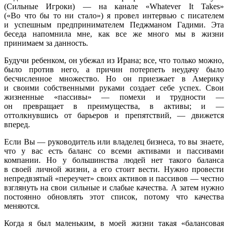
(Сильные Игроки) — на канале «Whatever It Takes»
(«Во что бы то ни стало») я провел интервью с писателем
и успешным предпринимателем Педжманом Гадими. Эта
беседа напомнила мне, как все же много мы в жизни
принимаем за данность.
Будучи ребенком, он убежал из Ирана; все, что только можно,
было против него, а причин потерпеть неудачу было
бесчисленное множество. Но он приезжает в Америку
и своими собственными руками создает себе успех. Свои
жизненные «пассивы» — помехи и трудности —
он превращает в преимущества, в активы; и —
оттолкнувшись от барьеров и препятствий, — движется
вперед.
Если Вы — руководитель или владелец бизнеса, то вы знаете,
что у вас есть баланс со всеми активами и пассивами
компании. Но у большинства людей нет такого баланса
в своей личной жизни, а его стоит вести. Нужно провести
непредвзятый «переучет» своих активов и пассивов — честно
взглянуть на свои сильные и слабые качества. А затем нужно
постоянно обновлять этот список, потому что качества
меняются.
Когда я был маленьким, в моей жизни такая «балансовая