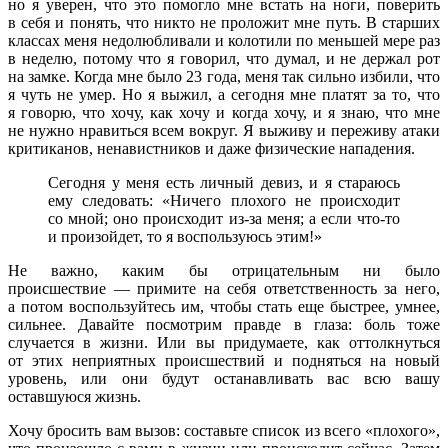
но я уверен, что это помогло мне встать на ноги, поверить
в себя и понять, что никто не проложит мне путь. В старших
классах меня недолюбливали и колотили по меньшей мере раз
в неделю, потому что я говорил, что думал, и не держал рот
на замке. Когда мне было 23 года, меня так сильно избили, что
я чуть не умер. Но я выжил, а сегодня мне платят за то, что
я говорю, что хочу, как хочу и когда хочу, и я знаю, что мне
не нужно нравиться всем вокруг. Я выживу и переживу атаки
критиканов, ненавистников и даже физические нападения.
Сегодня у меня есть личный девиз, и я стараюсь
ему следовать: «Ничего плохого не происходит
со мной; оно происходит из-за меня; а если что-то
и произойдет, то я воспользуюсь этим!»
Не важно, каким бы отрицательным ни было
происшествие — примите на себя ответственность за него,
а потом воспользуйтесь им, чтобы стать еще быстрее, умнее,
сильнее. Давайте посмотрим правде в глаза: боль тоже
случается в жизни. Или вы придумаете, как оттолкнуться
от этих неприятных происшествий и подняться на новый
уровень, или они будут останавливать вас всю вашу
оставшуюся жизнь.
Хочу бросить вам вызов: составьте список из всего «плохого»,