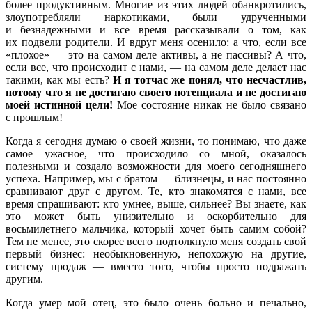
более продуктивным. Многие из этих людей обанкротились,
злоупотребляли наркотиками, были удрученными
и безнадежными и все время рассказывали о том, как
их подвели родители. И вдруг меня осенило: а что, если все
«плохое» — это на самом деле активы, а не пассивы? А что,
если все, что происходит с нами, — на самом деле делает нас
такими, как мы есть?
И я тотчас же понял, что несчастлив,
потому что я не достигаю своего потенциала и не достигаю
моей истинной цели!
Мое состояние никак не было связано
с прошлым!
Когда я сегодня думаю о своей жизни, то понимаю, что даже
самое ужасное, что происходило со мной, оказалось
полезными и создало возможности для моего сегодняшнего
успеха. Например, мы с братом — близнецы, и нас постоянно
сравнивают друг с другом. Те, кто знакомятся с нами, все
время спрашивают: кто умнее, выше, сильнее? Вы знаете, как
это может быть унизительно и оскорбительно для
восьмилетнего мальчика, который хочет быть самим собой?
Тем не менее, это скорее всего подтолкнуло меня создать свой
первый бизнес: необыкновенную, непохожую на другие,
систему продаж — вместо того, чтобы просто подражать
другим.
Когда умер мой отец, это было очень больно и печально,