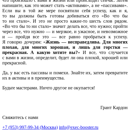
что произошло с вами в жизни или происходит сейчас. Затем
напишите, как это может стать «активами», а не «пассивами».
Если вы в той же мере посвятили себя успеху, как и я,
то вы должны быть готовы добиваться его «Во что бы
то ни стало». И это не просто какие-то шесть слов рядом.
«Во что бы то ни стало» значит делать все, что нужно; пройти
через все, что нужно — и мерзкое, и ужасное, и невозможное
и — пройдя все это — все равно пробраться к успеху.
Я говорю дочерям: «
Жизнь — несправедлива. Для многих
плохая, для многих хорошая, и лишь для горстки —
прекрасная. А какую хотите вы?
» И все, что случается
с вами в жизни, определит, будет ли она плохой, хорошей или
прекрасной.
Да, у вас есть пассивы и помехи. Знайте их, затем превратите
их в активы и в преимущества.
Будьте мастерами. Ничто другое не окупается!
Грант Кардон
Свяжитесь с нами
+7 (953) 997-99-34 (Москва)
info@exec-booster.ru