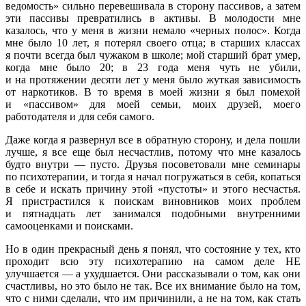
ведомость» сильно перевешивала в сторону пассивов, а затем
эти пассивы превратились в активы. В молодости мне
казалось, что у меня в жизни немало «черных полос». Когда
мне было 10 лет, я потерял своего отца; в старших классах
я почти всегда был чужаком в школе; мой старший брат умер,
когда мне было 20; в 23 года меня чуть не убили,
и на протяжении десяти лет у меня было жуткая зависимость
от наркотиков. В то время в моей жизни я был помехой
и «пассивом» для моей семьи, моих друзей, моего
работодателя и для себя самого.
Даже когда я развернул все в обратную сторону, и дела пошли
лучше, я все еще был несчастлив, потому что мне казалось
будто внутри — пусто. Друзья посоветовали мне семинары
по психотерапии, и тогда я начал погружаться в себя, копаться
в себе и искать причину этой «пустоты» и этого несчастья.
Я пристрастился к поискам виновников моих проблем
и пятнадцать лет занимался подобными внутренними
самооценками и поисками.
Но в один прекрасный день я понял, что состояние у тех, кто
проходит всю эту психотерапию на самом деле НЕ
улучшается — а ухудшается. Они рассказывали о том, как они
счастливы, но это было не так. Все их внимание было на том,
что с ними сделали, что им причинили, а не на том, как стать