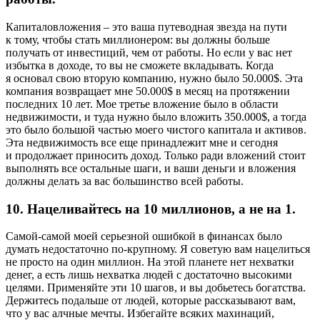
Капиталовложения – это ваша путеводная звезда на пути
к тому, чтобы стать миллионером: вы должны больше
получать от инвестиций, чем от работы. Но если у вас нет
избытка в доходе, то вы не сможете вкладывать. Когда
я основал свою вторую компанию, нужно было 50.000$. Эта
компания возвращает мне 50.000$ в месяц на протяжении
последних 10 лет. Мое третье вложение было в области
недвижимости, и туда нужно было вложить 350.000$, а тогда
это было большой частью моего чистого капитала и активов.
Эта недвижимость все еще принадлежит мне и сегодня
и продолжает приносить доход. Только ради вложений стоит
выполнять все остальные шаги, и ваши деньги и вложения
должны делать за вас большинство всей работы.
10. Нацеливайтесь на 10 миллионов, а не на 1.
Самой-самой моей серьезной ошибкой в финансах было
думать недостаточно по-крупному. Я советую вам нацелиться
не просто на один миллион. На этой планете нет нехватки
денег, а есть лишь нехватка людей с достаточно высокими
целями. Применяйте эти 10 шагов, и вы добьетесь богатства.
Держитесь подальше от людей, которые рассказывают вам,
что у вас алчные мечты. Избегайте всяких махинаций,