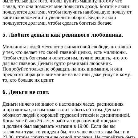
было только для того, чтобы купить машину, потому что
я знал, что она поможет мне повысить доход. Богатые люди
пользуются долгами, чтобы получить наибольшую пользу от
капиталовложений и увеличить оборот. Бедные люди
пользуются долгами, чтобы сделать богатых богаче.
5. Любите деньги как ревнивого любовника.
Миллионы людей мечтают о финансовой свободе, но только
у тех, кто делает это своей главной целью, есть миллионы.
Чтобы стать богатым и остаться им, нужно решить, что это
для вас главное. Деньги будто ревнивый любовник.
Попробуйте только не обращать на них внимания, и они
прекратят обращать внимание на вас или даже уйдут к кому-
то, кто больше их ценит.
6. Деньги не спят.
Деньги ничего не знают о настенных часах, расписаниях
и праздниках, и вам тоже стоит забыть об этом. Деньги
обожают людей с хорошей трудовой этикой и дисциплиной.
Когда мне было 26 лет, я работал в розничной продаже
и должен был закрывать магазин в 19:00. Если бы вы
заглянули туда, то увидели бы, что чаще всего я там был и в
23:00, чтобы добиться еще одной продажи. Не старайтесь быть