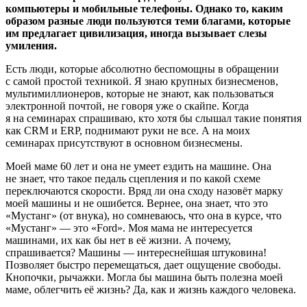
компьютеры и мобильные телефоны. Однако то, каким
образом разные люди пользуются теми благами, которые
им предлагает цивилизация, иногда вызывает слезы
умиления.
Есть люди, которые абсолютно беспомощны в обращении
с самой простой техникой. Я знаю крупных бизнесменов,
мультимиллионеров, которые не знают, как пользоваться
электронной почтой, не говоря уже о скайпе. Когда
я на семинарах спрашиваю, кто хотя бы слышал такие понятия
как CRM и ERP, поднимают руки не все. А на моих
семинарах присутствуют в основном бизнесмены.
Моей маме 60 лет и она не умеет ездить на машине. Она
не знает, что такое педаль сцепления и по какой схеме
переключаются скорости. Вряд ли она сходу назовёт марку
моей машины и не ошибется. Вернее, она знает, что это
«Мустанг» (от внука), но сомневаюсь, что она в курсе, что
«Мустанг» — это «Ford». Моя мама не интересуется
машинами, их как бы нет в её жизни. А почему,
спрашивается? Машины — интереснейшая штуковина!
Позволяет быстро перемещаться, дает ощущение свободы.
Кнопочки, рычажки. Могла бы машина быть полезна моей
маме, облегчить её жизнь? Да, как и жизнь каждого человека.