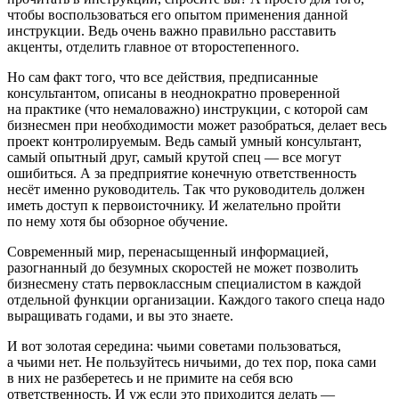
чтобы воспользоваться его опытом применения данной
инструкции. Ведь очень важно правильно расставить
акценты, отделить главное от второстепенного.
Но сам факт того, что все действия, предписанные
консультантом, описаны в неоднократно проверенной
на практике (что немаловажно) инструкции, с которой сам
бизнесмен при необходимости может разобраться, делает весь
проект контролируемым. Ведь самый умный консультант,
самый опытный друг, самый крутой спец — все могут
ошибиться. А за предприятие конечную ответственность
несёт именно руководитель. Так что руководитель должен
иметь доступ к первоисточнику. И желательно пройти
по нему хотя бы обзорное обучение.
Современный мир, перенасыщенный информацией,
разогнанный до безумных скоростей не может позволить
бизнесмену стать первоклассным специалистом в каждой
отдельной функции организации. Каждого такого спеца надо
выращивать годами, и вы это знаете.
И вот золотая середина: чьими советами пользоваться,
а чьими нет. Не пользуйтесь ничьими, до тех пор, пока сами
в них не разберетесь и не примите на себя всю
ответственность. И уж если это приходится делать —