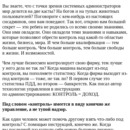
Вы знаете, что с точки зрения системных администраторов
мир делится на две касты? На богов и на тупых животных
пользователей? Поговорите с кем-нибудь из настоящих
сисадминов, они вам поведают. Так вот, открою вам большой
секрет — эти ребята не родились со всеми своими знаниями.
Они ими овладели. Они овладели теми знаниями и навыками,
которые позволяют обрести контроль над какой-то областью
жизни, бизнеса, мира. И чем больше квалификация — тем
больше контроль. Чем больше контроль, тем больше свободы
в жизни. И возможностей.
Чем лучше бизнесмен контролирует свою фирму, тем лучше
у него дела не так ли? Когда машина выходит из-под
контроля, вы пополняете статистику. Когда фирма выходит из-
под контроля — тоже, не так ли? В первом случае это
статистика ПДД, во втором — банкротств. Как писал автор
технологии управления в инструкциях
по администрированию: КОНТРОЛЬ = ДОХОД.
Под словом «контроль» имеется в виду конечно же
управление, а не тупой надзор.
Как один человек может помочь другому взять что-либо под
контроль? С помощью инструкций, конечно же. Когда
вы последний раз купили себе новую бытовую технику,