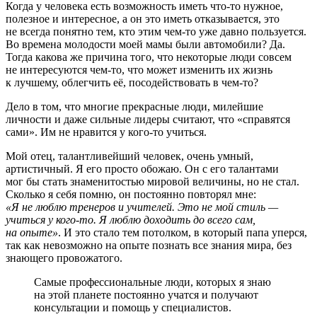
Когда у человека есть возможность иметь что-то нужное,
полезное и интересное, а он это иметь отказывается, это
не всегда понятно тем, кто этим чем-то уже давно пользуется.
Во времена молодости моей мамы были автомобили? Да.
Тогда какова же причина того, что некоторые люди совсем
не интересуются чем-то, что может изменить их жизнь
к лучшему, облегчить её, посодействовать в чем-то?
Дело в том, что многие прекрасные люди, милейшие
личности и даже сильные лидеры считают, что «справятся
сами». Им не нравится у кого-то учиться.
Мой отец, талантливейший человек, очень умный,
артистичный. Я его просто обожаю. Он с его талантами
мог бы стать знаменитостью мировой величины, но не стал.
Сколько я себя помню, он постоянно повторял мне:
«Я не люблю тренеров и учителей. Это не мой стиль —
учиться у кого-то. Я люблю доходить до всего сам,
на опыте»
. И это стало тем потолком, в который папа уперся,
так как невозможно на опыте познать все знания мира, без
знающего провожатого.
Самые профессиональные люди, которых я знаю
на этой планете постоянно учатся и получают
консультации и помощь у специалистов.