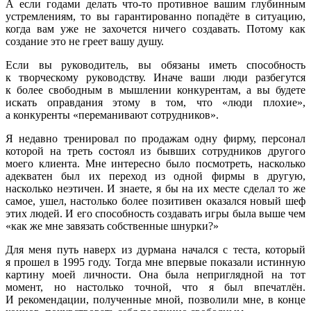
А если годами делать что-то противное вашим глубинным
устремлениям, то вы гарантированно попадёте в ситуацию,
когда вам уже не захочется ничего создавать. Потому как
создание это не греет вашу душу.
Если вы руководитель, вы обязаны иметь способность
к творческому руководству. Иначе ваши люди разбегутся
к более свободным в мышлении конкурентам, а вы будете
искать оправдания этому в том, что «люди плохие»,
а конкуренты «переманивают сотрудников».
Я недавно тренировал по продажам одну фирму, персонал
которой на треть состоял из бывших сотрудников другого
моего клиента. Мне интересно было посмотреть, насколько
адекватен был их переход из одной фирмы в другую,
насколько неэтичен. И знаете, я бы на их месте сделал то же
самое, ушел, настолько более позитивен оказался новый шеф
этих людей. И его способность создавать игры была выше чем
«как же мне завязать собственные шнурки?»
Для меня путь наверх из дурмана
начался с теста, который
я прошел в 1995 году. Тогда мне впервые показали истинную
картину моей личности. Она была неприглядной на тот
момент, но настолько точной, что я был впечатлён.
И рекомендации, полученные мной, позволили мне, в конце