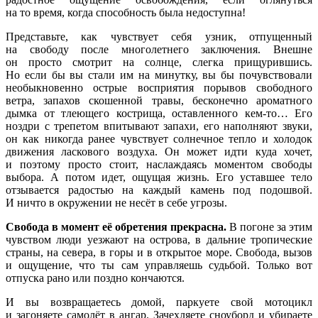
на то время, когда способность была недоступна!
Представьте, как чувствует себя узник, отпущенный
на свободу после многолетнего заключения. Внешне
он просто смотрит на солнце, слегка прищурившись.
Но если бы вы стали им на минутку, вы бы почувствовали
необыкновенно острые восприятия порывов свободного
ветра, запахов скошенной травы, бесконечно ароматного
дымка от тлеющего кострища, оставленного кем-то… Его
ноздри с трепетом впитывают запахи, его наполняют звуки,
он как никогда ранее чувствует солнечное тепло и холодок
движения ласкового воздуха. Он может идти куда хочет,
и поэтому просто стоит, наслаждаясь моментом свободы
выбора. А потом идет, ощущая жизнь. Его уставшее тело
отзывается радостью на каждый камень под подошвой.
И ничто в окружении не несёт в себе угрозы.
Свобода в момент её обретения прекрасна.
В погоне за этим
чувством люди уезжают на острова, в дальние тропические
страны, на севера, в горы и в открытое море. Свобода, вызов
и ощущение, что ты сам управляешь судьбой. Только вот
отпуска рано или поздно кончаются.
И вы возвращаетесь домой, паркуете свой мотоцикл
и загоняете самолёт в ангар. Зачехляете сноуборд и убираете