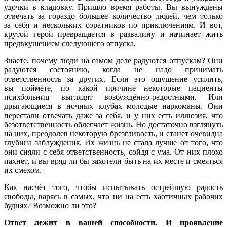
удочки в кладовку. Пришло время работы. Вы вынуждены
отвечать за гораздо большее количество людей, чем только
за себя и нескольких соратников по приключениям. И вот,
крутой герой превращается в развалину и начинает жить
предвкушением следующего отпуска.
Знаете, почему люди на самом деле радуются отпускам? Они
радуются состоянию, когда не надо принимать
ответственность за других. Если это ощущение усилить,
вы поймёте, по какой причине некоторые пациенты
психбольниц выглядят возбуждённо-радостными. Или
дрыгающиеся в ночных клубах молодые наркоманы. Они
перестали отвечать даже за себя, и у них есть иллюзия, что
безответственность облегчает жизнь. Но достаточно взглянуть
на них, преодолев некоторую брезгливость, и станет очевидна
глубина заблуждения. Их жизнь не стала лучше от того, что
они сняли с себя ответственность, сойдя с ума. От них плохо
пахнет, и вы вряд ли бы захотели быть на их месте и смеяться
их смехом.
Как насчёт того, чтобы испытывать острейшую радость
свободы, варясь в самых, что ни на есть хаотичных рабочих
буднях? Возможно ли это?
Ответ лежит в вашей способности. И проявление