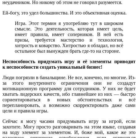
неудачником. Но никому об этом не говорил разумеется.
Ей-богу, это удел большинства. И это объективная оценка.
Игра. Этот термин я употребляю тут в широком
смысле. Это деятельность, которая имеет цель,
имеет правила, имеет соперников. В ней есть
призы, требуется мастерство и технология,
хитрость и коварство. Хитростью я обладал, но всё
остальное был вынужден брать где-то на стороне.
Неспособность придумать игру и её элементы приводит
к неспособности создать уникальный бизнес!
Люди погрязли в банальщине. Не все, конечно, но многие. Из-
за этого внутреннего ограничения они не создадут
мотивационную программу для сотрудников. У них не будет
хватать лидерских качеств, ибо главнейшее из них — быстро
сориентироваться в новых обстоятельствах и всё
перепланировать, а возможно скорректировать даже сами
цели и правила игры.
Сейчас я могу часами придумывать игру за игрой, если
захотите. Могу просто разговаривать на этом языке, создавая
на ходу элемент за элементом. И, боже мой, какое же это
радостное ощущение освобождения, если оглянуться