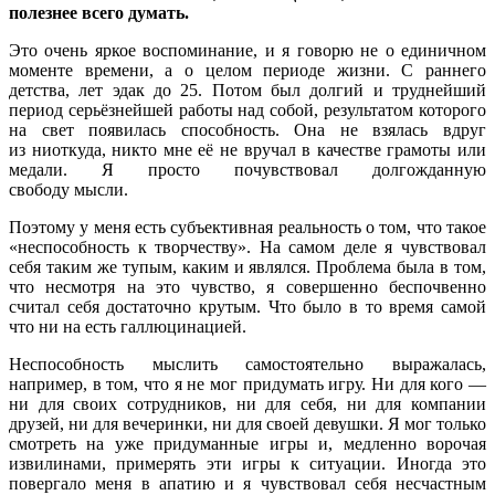
полезнее всего думать.
Это очень яркое воспоминание, и я говорю не о единичном
моменте времени, а о целом периоде жизни. С раннего
детства, лет эдак до 25. Потом был долгий и труднейший
период серьёзнейшей работы над собой, результатом которого
на свет появилась способность. Она не взялась вдруг
из ниоткуда, никто мне её не вручал в качестве грамоты или
медали. Я просто почувствовал долгожданную
свободу мысли.
Поэтому у меня есть субъективная реальность о том, что такое
«неспособность к творчеству». На самом деле я чувствовал
себя таким же тупым, каким и являлся. Проблема была в том,
что несмотря на это чувство, я совершенно беспочвенно
считал себя достаточно крутым. Что было в то время самой
что ни на есть галлюцинацией.
Неспособность мыслить самостоятельно выражалась,
например, в том, что я не мог придумать игру. Ни для кого —
ни для своих сотрудников, ни для себя, ни для компании
друзей, ни для вечеринки, ни для своей девушки. Я мог только
смотреть на уже придуманные игры и, медленно ворочая
извилинами, примерять эти игры к ситуации. Иногда это
повергало меня в апатию и я чувствовал себя несчастным