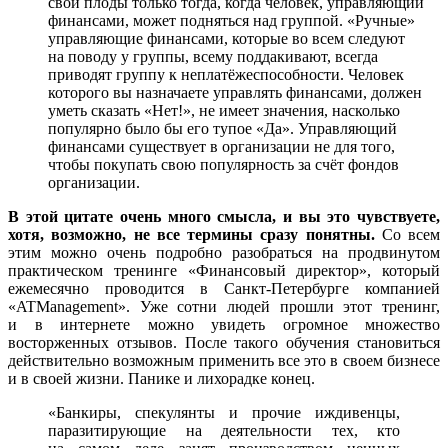
свои плоды только тогда, когда человек, управляющий
финансами, может подняться над группой. «Ручные»
управляющие финансами, которые во всем следуют
на поводу у группы, всему поддакивают, всегда
приводят группу к неплатёжеспособности. Человек
которого вы назначаете управлять финансами, должен
уметь сказать «Нет!», не имеет значения, насколько
популярно было бы его тупое «Да». Управляющий
финансами существует в организации не для того,
чтобы покупать свою популярность за счёт фондов
организации.
В этой цитате очень много смысла, и вы это чувствуете,
хотя, возможно, не все термины сразу понятны.
Со всем
этим можно очень подробно разобраться на продвинутом
практическом тренинге «Финансовый директор», который
ежемесячно проводится в Санкт-Петербурге компанией
«ATManagement». Уже сотни людей прошли этот тренинг,
и в интернете можно увидеть огромное множество
восторженных отзывов. После такого обучения становиться
действительно возможным применить все это в своем бизнесе
и в своей жизни. Панике и лихорадке конец.
«Банкиры, спекулянты и прочие иждивенцы,
паразитирующие на деятельности тех, кто