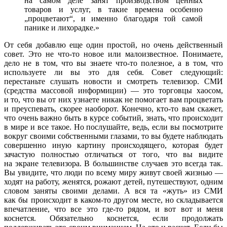
на самом деле занят производством ценных
товаров и услуг, в такие времена особенно
„процветают“, и именно благодаря той самой
панике и лихорадке.»
От себя добавлю еще один простой, но очень действенный
совет. Это не что-то новое или малоизвестное. Понимаете,
дело не в том, что вы знаете что-то полезное, а в том, что
используете ли вы это для себя. Совет следующий:
перестаньте слушать новости и смотреть телевизор. СМИ
(средства массовой информиции) — это торговцы хаосом,
и то, что вы от них узнаете никак не помогает вам процветать
и преуспевать, скорее наоборот. Конечно, кто-то вам скажет,
что очень важно быть в курсе событий, знать, что происходит
в мире и все такое. Но послушайте, ведь, если вы посмотрите
вокруг своими собственными глазами, то вы будете наблюдать
совершенно иную картину происходящего, которая будет
зачастую полностью отличаться от того, что вы видите
на экране телевизора. В большинстве случаев это всегда так.
Вы увидите, что люди по всему миру живут своей жизнью —
ходят на работу, женятся, рожают детей, путешествуют, одним
словом заняты своими делами. А вся та «жуть» из СМИ
как бы происходит в каком-то другом месте, но складывается
впечатление, что все это где-то рядом, и вот вот и меня
коснется. Обязательно коснется, если продолжать