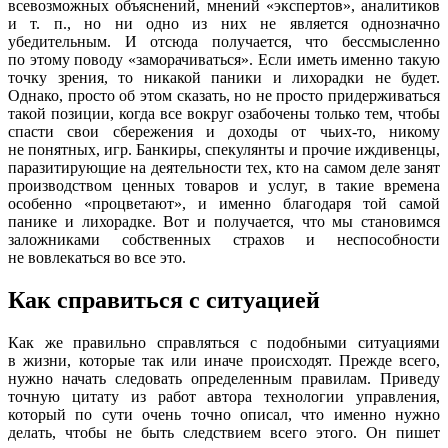
всевозможных объяснений, мнений «экспертов», аналитиков
и т. п., но ни одно из них не является однозначно
убедительным. И отсюда получается, что бессмысленно
по этому поводу «заморачиваться». Если иметь именно такую
точку зрения, то никакой паники и лихорадки не будет.
Однако, просто об этом сказать, но не просто придерживаться
такой позиции, когда все вокруг озабочены только тем, чтобы
спасти свои сбережения и доходы от чьих-то, никому
не понятных, игр. Банкиры, спекулянты и прочие иждивенцы,
паразитирующие на деятельности тех, кто на самом деле занят
производством ценных товаров и услуг, в такие времена
особенно «процветают», и именно благодаря той самой
панике и лихорадке. Вот и получается, что мы становимся
заложниками собственных страхов и неспособности
не вовлекаться во все это.
Как справиться с ситуацией
Как же правильно справляться с подобными ситуациями
в жизни, которые так или иначе происходят. Прежде всего,
нужно начать следовать определенным правилам. Приведу
точную цитату из работ автора технологии управления,
который по сути очень точно описал, что именно нужно
делать, чтобы не быть следствием всего этого. Он пишет