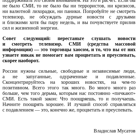
поддерживать это своим вниманием. На это и расчет. Если бы
не было СМИ, то не было бы ни террористов, ни кризисов,
ни валютной лихорадки, ни паники. Попробуйте не смотреть
телевизор, не обсуждать дурные новости с друзьями
и близкими хотя бы пару недель, и вы почувствуете прилив
сил и жизненной энергии.
Совет следующий:
перестаньте слушать новости
и смотреть телевизор. СМИ (средства массовой
информиции) — это торговцы хаосом, и то, что вы от них
узнаете никак не помогает вам процветать и преуспевать,
скорее наоборот.
России нужны сильные, свободные и независимые люди,
а не запуганные, одураченные и подавленные.
Сконцентрируйтесь на хороших новостях, на чем-то
позитивном. Всего этого так много. Во много много раз
больше, чем того дерьма, которым нас постоянно «пичкают»
СМИ. Есть такой закон: Что поощряешь, то и получаешь.
Начните поощрять хорошее. И лучший способ справляться
с подавлением — это, конечно же, процветать и преуспевать.
Владислав Мусатов