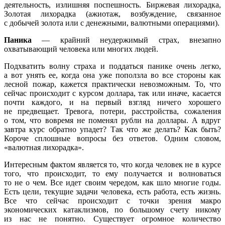
деятельность, излишняя поспешность. Биржевая лихорадка,
Золотая лихорадка (ажиотаж, возбуждение, связанное
с добычей золота или с денежными, валютными операциями).
Паника
— крайний неудержимый страх, внезапно
охватывающий человека или многих людей.
Подхватить волну страха и поддаться панике очень легко,
а вот унять ее, когда она уже поползла во все стороны как
лесной пожар, кажется практически невозможным. То, что
сейчас происходит с курсом доллара, так или иначе, касается
почти каждого, и на первый взгляд ничего хорошего
не предвещает. Тревога, потери, расстройства, сожаления
о том, что вовремя не поменял рубли на доллары. А вдруг
завтра курс обратно упадет? Так что же делать? Как быть?
Короче сплошные вопросы без ответов. Одним словом,
«валютная лихорадка».
Интересным фактом является то, что когда человек не в курсе
того, что происходит, то ему получается и волноваться
то не о чем. Все идет своим чередом, как шло многие годы.
Есть цели, текущие задачи человека, есть работа, есть жизнь.
Все что сейчас происходит с точки зрения макро
экономических катаклизмов, по большому счету никому
из нас не понятно. Существует огромное количество