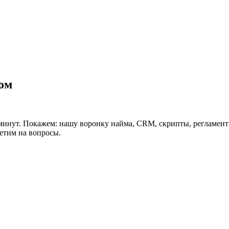
лом
минут. Покажем: нашу воронку найма, CRM, скрипты, регламент
ветим на вопросы.