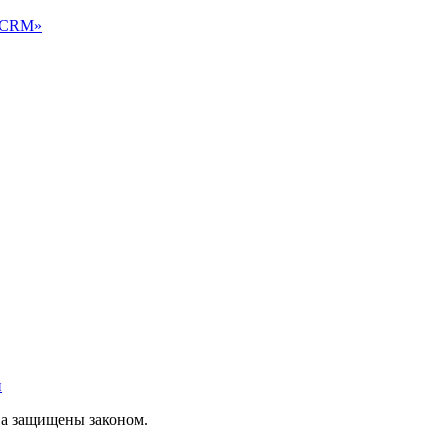
ю CRM»
и
ва защищены законом.