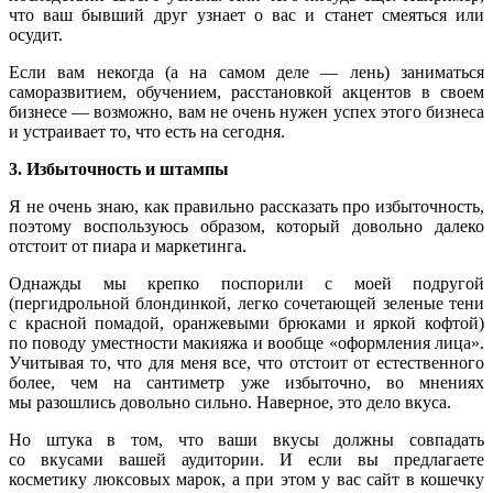
что ваш бывший друг узнает о вас и станет смеяться или
осудит.
Если вам некогда (а на самом деле — лень) заниматься
саморазвитием, обучением, расстановкой акцентов в своем
бизнесе — возможно, вам не очень нужен успех этого бизнеса
и устраивает то, что есть на сегодня.
3. Избыточность и штампы
Я не очень знаю, как правильно рассказать про избыточность,
поэтому воспользуюсь образом, который довольно далеко
отстоит от пиара и маркетинга.
Однажды мы крепко поспорили с моей подругой
(пергидрольной блондинкой, легко сочетающей зеленые тени
с красной помадой, оранжевыми брюками и яркой кофтой)
по поводу уместности макияжа и вообще «оформления лица».
Учитывая то, что для меня все, что отстоит от естественного
более, чем на сантиметр уже избыточно, во мнениях
мы разошлись довольно сильно. Наверное, это дело вкуса.
Но штука в том, что ваши вкусы должны совпадать
со вкусами вашей аудитории. И если вы предлагаете
косметику люксовых марок, а при этом у вас сайт в кошечку