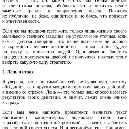
Эксперт — тот, кто может встать над своим личным
и клиентским опытом, обобщить его и показать некие
заметные тренды и направления мысли. Показать
их публично, не боясь ошибиться и не боясь, что призовут
к ответственности.
Если же вы предпочитаете жить только лишь жизнью своего
маленького свечного заводика, не угубляя и не уточняя, если
вам с детства говорили, что выпячивать себе не хорошо
и скромность лучшее достоинство — вряд ли вы будете
на слуху у множества людей. Одновременно блистать
на сцене и прятаться за шваброй не получится, поэтому стоит
выбрать какую-то одну стратегию.
2. Лень и страх
Я уверена, что лени самой по себе не существует, поэтому
объединила ее с другим мощным тормозом наших действий,
а именно со страхом. Лень — это только наш способ избегать
результатов своих действий. А значит, лежит очень близко
к страху.
Если вам лень написать промотекст, вычитать текст
написанный копирайтером, доработать свой сайт
и разобраться с контекстной рекламой — значит, вы боитесь
последствий своего успеха. Или чего-нибудь еще. Например,