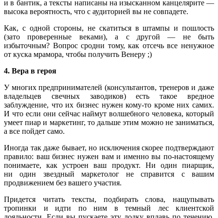
и в бантик, а тексты написаны на изысканном канцелярите —
высока вероятность, что с аудиторией вы не совпадете.
Как, с одной стороны, не скатиться в штампы и пошлость
(зато проверенные веками), а с другой — не быть
избыточным? Вопрос сродни тому, как отсечь все ненужное
от куска мрамора, чтобы получить Венеру ;)
4. Вера в героя
У многих предпринимателей (консультантов, тренеров и даже
владельцев свечных заводиков) есть такое вредное
заблуждение, что их бизнес нужен кому-то кроме них самих.
И что если они сейчас наймут волшебного человека, который
умеет пиар и маркетинг, то дальше этим можно не заниматься,
а все пойдет само.
Иногда так даже бывает, но исключения скорее подтверждают
правило: ваш бизнес нужен вам и именно вы по-настоящему
понимаете, как устроен ваш продукт. Ни один пиарщик,
ни один звездный маркетолог не справится с вашим
продвижением без вашего участия.
Придется читать тексты, подбирать слова, нащупывать
тропинки и идти по ним в темный лес клиентской
лояльности. Если вы пускаете эту лодку вплавь по течению,