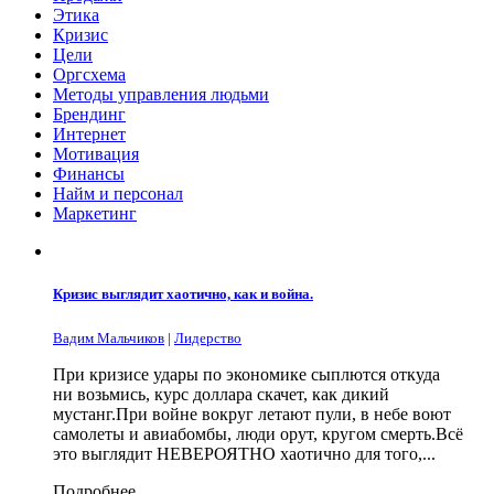
Этика
Кризис
Цели
Оргсхема
Методы управления людьми
Брендинг
Интернет
Мотивация
Финансы
Найм и персонал
Маркетинг
Кризис выглядит хаотично, как и война.
Вадим Мальчиков
|
Лидерство
При кризисе удары по экономике сыплются откуда
ни возьмись, курс доллара скачет, как дикий
мустанг.При войне вокруг летают пули, в небе воют
самолеты и авиабомбы, люди орут, кругом смерть.Всё
это выглядит НЕВЕРОЯТНО хаотично для того,...
Подробнее