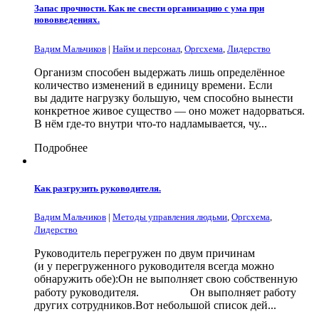
Запас прочности. Как не свести организацию с ума при
нововведениях.
Вадим Мальчиков
|
Найм и персонал
,
Оргсхема
,
Лидерство
Организм способен выдержать лишь определённое
количество изменений в единицу времени. Если
вы дадите нагрузку большую, чем способно вынести
конкретное живое существо — оно может надорваться.
В нём где-то внутри что-то надламывается, чу...
Подробнее
Как разгрузить руководителя.
Вадим Мальчиков
|
Методы управления людьми
,
Оргсхема
,
Лидерство
Руководитель перегружен по двум причинам
(и у перегруженного руководителя всегда можно
обнаружить обе):Он не выполняет свою собственную
работу руководителя.⠀⠀⠀⠀⠀⠀Он выполняет работу
других сотрудников.Вот небольшой список дей...