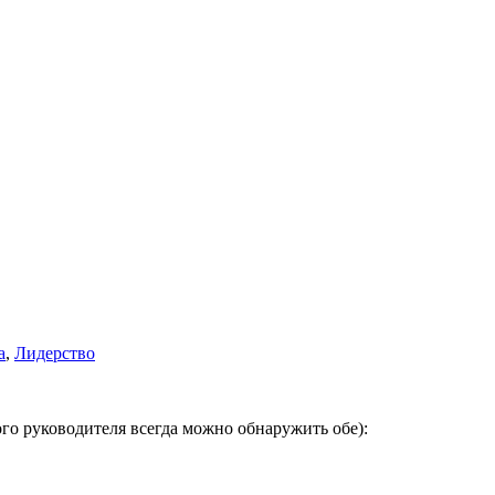
а
,
Лидерство
го руководителя всегда можно обнаружить обе):
⠀⠀⠀⠀⠀