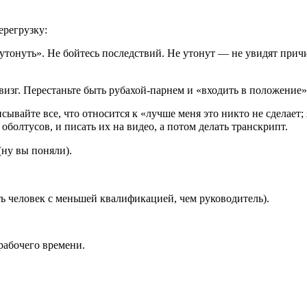
перегрузку: ⠀⠀⠀⠀
утонуть». Не бойтесь последствий. Не утонут — не увидят причи
⠀⠀⠀⠀
на визг. Перестаньте быть рубахой-парнем и «входить в положени
вайте все, что относится к «лучше меня это никто не сделает; я
оболтусов, и писать их на видео, а потом делать транскрипт.⠀
(ну вы поняли).⠀⠀⠀
⠀
ать человек с меньшей квалификацией, чем руководитель).⠀⠀⠀
рабочего времени.