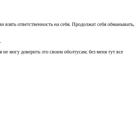
н взять ответственность на себя. Продолжат себя обманывать,
е».⠀⠀⠀
 не могу доверить это своим оболтусам; без меня тут все
⠀⠀