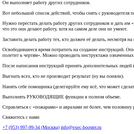
Он выполняет работу других сотрудников.
Вот небольшой список действий, чтобы снять с руководителя 
Нужно перестать делать работу других сотрудников и дать им «
что это они делают работу, хотя на самом деле они не умеют.
Заставить делать работу тех, кто должен её делать, несмотря 
Освободившееся время потратить на создание инструкций. Описы
полетит к чертям». Можно проводить инструктажи означенных 
После написания инструкций принять дополнительных людей 
Выгнать всех, кто не производит результат (ну вы поняли).⠀⠀
Нанять себе помощника (делегируйте ему всё, что может сдел
Выполнять РУКОВОДЯЩИЕ функции в полном объеме.
Справляться с «пожарами» и авралами не более, чем половину 
Свяжитесь с нами
+7 (953) 997-99-34 (Москва)
info@exec-booster.ru