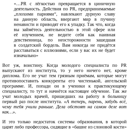
«…PR с лёгкостью превращается в циничную
деятельность. Действия по PR, предпринимаемые
„плохими парнями“, навлекают дурную славу
на данную область, ввергают мир в пучину
ненависти и приводят его к упадку. Так что, когда
вы займётесь деятельностью в этой сфере или
её изучением, не ведите себя как наивная
девственница, по неосторожности зашедшая
в солдатский бордель. Вам никогда не придётся
расставаться с иллюзиями, если у вас их не будет
изначально»
Вот уж, воистину. Когда молодого специалиста по PR
выпускают из института, то у него ничего нет, кроме
диплома. Его не учат тем грязным приёмам, которые могут
противопоставить конкуренты его чистенькой, ангельской
программе. И, попади он в ученики к практикующему
специалисту, то тут и начнётся настоящее обучение. Так же
учат молодых врачей, пришедших на работу в больницу
первый раз после института.
«А теперь, парень, забудь всё,
чему тебя учили раньше. Дела обстоят на самом деле вот
как…»
.
И это только недостаток системы образования, в которой
царят либо профессора, сидящие в «башне из слоновой кости»