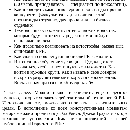
(20 часов, преподаватель — специалист по психологии).
Как проводить кампанию чёрной пропаганды против
конкурента. (Факультативы для политической
пропаганды отдельно, для пропаганды в бизнесе
отдельно).
Технология составления статей о плохих новостях,
которые будут интересны редакторам и пойдут
на первые полосы.
Как правильно реагировать на катастрофы, вызванные
ошибками в PR.
Как спасти свою репутацию после PR-кампании.
Интенсивное обучение тусовщика. Где, как, с кем
тусоваться, чтобы завести нужные знакомства. Как
войти в нужные круги. Как вызвать к себе доверие
и скрыть разрушительные и корыстные намерения.
Внеклассная практика в «Камеди клаб».
И так далее. Можно также перечислить ещё с десяток
пунктов, которые являются действительной технологией PRа.
И технологию эту можно использовать в разрушительных
целях. В дополнение ко всем конструктивным моментам,
которые можно прочитать у Эла Райса, Джека Траута и автора
технологии управления. Как писал последний в своей
публикации «Недостатки PR»: