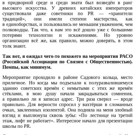
в придворной среде и среди знати был возведён в ранг
высокого искусства. У древних китайских императоров
существовали даже советники по PR — «хранители
традиций», они имели степени мастерства, как
в единоборствах, и пользовались не меньшим уважением, чем
полководцы. Так что, к нам это всё дошло уже с большими
потерями технологии и искажениями. Но уровню
организации всё же, как правило, можно доверять, в этом
толк знают.
Так вот, я ожидал чего-то похожего на мероприятия РАСО
(Российской Ассоциации по Связям с Общественностью).
Помпы, как минимум.
Мероприятие проходило в районе Садового кольца, место
приличное. Но когда мы подъехали к полуразвалившемуся
зданию советских времён с немытыми с этих же времён
стёклами, в мою душу начали закрадываться сомнения,
а правильно ли я записал адрес. Три раза сверил — вроде
правильно. Для верности спросил у вахтёрши в сломанных
очках, заклеенных изолентой. Она подняла на меня злобный
взгляд и выплюнула сквозь зубы: «По лестнице на третий
этаж, лифт не работает». Интересное начало для презентации
школы по PR.