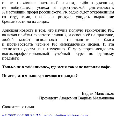
и не нюхавшие настоящей жизни, либо неудачники,
не добившиеся успеха в практической деятельности.
А настоящий профи российского PR редко будет откровенным
со студентами, иначе он рискует увидеть выражение
брезгливости на их лицах.
Хорошая новость в том, что изучив полную технологию PR,
включая приёмы скрытого влияния, и освоив её на практике,
любой может использовать эти данные во благо
и противостоять чёрным PR непорядочных людей. И эта
технология доступна к изучению. Я могу порекомендовать
высокопрофессиональный учебный курс по данному
предмету.
Только не в той «школе», где меня так и не напоили кофе.
Ничего, что я написал немного правды?
Вадим Мальчиков
Президент Академии Вадима Мальчикова
Свяжитесь с нами
+7 (953) 997-99-34 (Москва)
info@exec-booster.ru