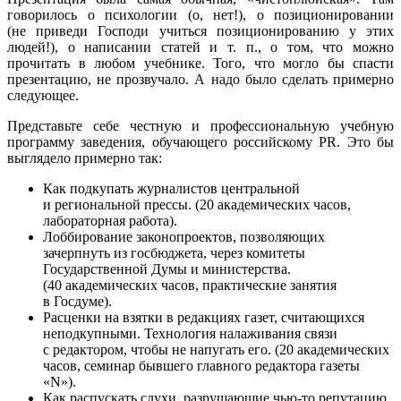
говорилось о психологии (о, нет!), о позиционировании
(не приведи Господи учиться позиционированию у этих
людей!), о написании статей и т. п., о том, что можно
прочитать в любом учебнике. Того, что могло бы спасти
презентацию, не прозвучало. А надо было сделать примерно
следующее.
Представьте себе честную и профессиональную учебную
программу заведения, обучающего российскому PR. Это бы
выглядело примерно так:
Как подкупать журналистов центральной
и региональной прессы. (20 академических часов,
лабораторная работа).
Лоббирование законопроектов, позволяющих
зачерпнуть из госбюджета, через комитеты
Государственной Думы и министерства.
(40 академических часов, практические занятия
в Госдуме).
Расценки на взятки в редакциях газет, считающихся
неподкупными. Технология налаживания связи
с редактором, чтобы не напугать его. (20 академических
часов, семинар бывшего главного редактора газеты
«N»).
Как распускать слухи, разрушающие чью-то репутацию.