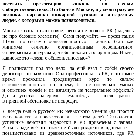
посетить презентацию «школы по связям
с общественностью». Это было в Москве, и у меня сразу же
возникла картинка шикарной тусовки и интересных
людей, с которыми можно познакомиться.
Могли сказать что-то новое, чего я не знаю о PR (надеюсь
не про базовые элементы). Сами подумайте — презентация
Школы по связям с общественностью — должна быть как
минимум отлично организованным мероприятием,
с прекрасным антуражем, чтобы показать товар лицом. Иначе,
какие же это «связи с общественностью»?
Я подписался под это дело, да ещё взял с собой своего
директора по развитию. Она профессионал в PR, в то самое
время проходила продвинутый курс по связям
с общественностью, но почему бы не послушать умных
и опытных людей и не взглянуть на театральные эффекты?
Да и угостят наверняка чем-нибудь — после работы
в приятной обстановке не повредит.
Я всегда был о русском PR невысокого мнения (да простят
меня коллеги и профессионалы в этом деле). Технологии,
успешные действия, наработки в PR привезены с запада.
А на западе всё это тоже не было рождено в одночасье —
позаимствовано из древневосточных источников, где PR