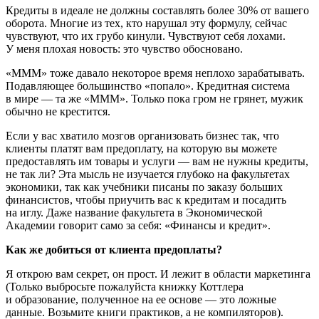
Кредиты в идеале не должны составлять более 30% от вашего
оборота. Многие из тех, кто нарушал эту формулу, сейчас
чувствуют, что их грубо кинули. Чувствуют себя лохами.
У меня плохая новость: это чувство обосновано.
«МММ» тоже давало некоторое время неплохо зарабатывать.
Подавляющее большинство «попало». Кредитная система
в мире — та же «МММ». Только пока гром не грянет, мужик
обычно не крестится.
Если у вас хватило мозгов организовать бизнес так, что
клиенты платят вам предоплату, на которую вы можете
предоставлять им товары и услуги — вам не нужны кредиты,
не так ли? Эта мысль не изучается глубоко на факультетах
экономики, так как учебники писаны по заказу больших
финансистов, чтобы приучить вас к кредитам и посадить
на иглу. Даже название факультета в Экономической
Академии говорит само за себя: «Финансы и кредит».
Как же добиться от клиента предоплаты?
Я открою вам секрет, он прост. И лежит в области маркетинга
(Только выбросьте пожалуйста книжку Коттлера
и образование, полученное на ее основе — это ложные
данные. Возьмите книги практиков, а не компиляторов).