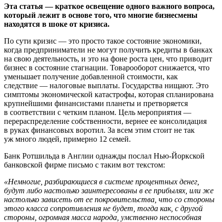
Эта статья — краткое освещение одного важного вопроса,
который лежит в основе того, что многие бизнесмены
находятся в шоке от кризиса.
По сути кризис — это просто такое состояние экономики,
когда предприниматели не могут получить кредиты в банках
на свою деятельность, и это на фоне роста цен, что приводит
бизнес в состояние стагнации. Товарооборот снижается, что
уменьшает получение добавленной стоимости, как
следствие — налоговые выплаты. Государства нищают. Это
симптомы экономической катастрофы, которая спланирована
крупнейшими финансистами планеты и претворяется
в соответствии с четким планом. Цель мероприятия —
перераспределение собственности, вернее ее консолидация
в руках финансовых воротил. За всем этим стоит не так
уж много людей, примерно 12 семей.
Банк Ротшильда в Англии однажды послал Нью-Йоркской
банковской фирме письмо с таким вот текстом:
«Немногие, разбирающиеся в системе процентных денег,
будут либо настолько заинтересованы в ее прибылях, или же
настолько зависеть от ее покровительства, что со стороны
этого класса сопротивления не будет, тогда как, с другой
стороны, огромная масса народа, умственно неспособная