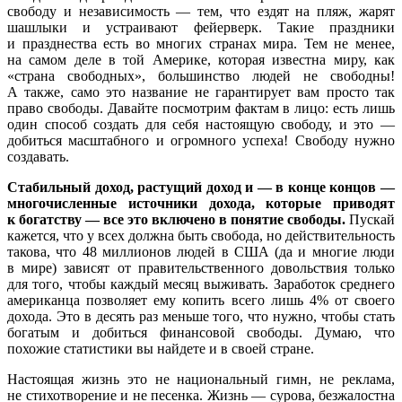
свободу и независимость — тем, что ездят на пляж, жарят
шашлыки и устраивают фейерверк. Такие праздники
и празднества есть во многих странах мира. Тем не менее,
на самом деле в той Америке, которая известна миру, как
«страна свободных», большинство людей не свободны!
А также, само это название не гарантирует вам просто так
право свободы. Давайте посмотрим фактам в лицо: есть лишь
один способ создать для себя настоящую свободу, и это —
добиться масштабного и огромного успеха! Свободу нужно
создавать.
Стабильный доход, растущий доход и — в конце концов —
многочисленные источники дохода, которые приводят
к богатству — все это включено в понятие свободы.
Пускай
кажется, что у всех должна быть свобода, но действительность
такова, что 48 миллионов людей в США (да и многие люди
в мире) зависят от правительственного довольствия только
для того, чтобы каждый месяц выживать. Заработок среднего
американца позволяет ему копить всего лишь 4% от своего
дохода. Это в десять раз меньше того, что нужно, чтобы стать
богатым и добиться финансовой свободы. Думаю, что
похожие статистики вы найдете и в своей стране.
Настоящая жизнь это не национальный гимн, не реклама,
не стихотворение и не песенка. Жизнь — сурова, безжалостна