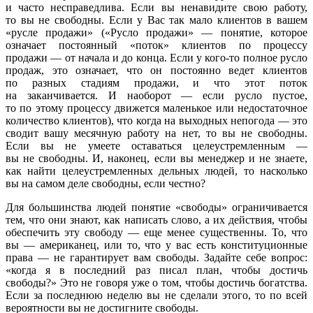
и часто несправедлива. Если вы ненавидите свою работу,
то вы не свободны. Если у Вас так мало клиентов в вашем
«русле продажи» («Русло продажи» — понятие, которое
означает постоянный «поток» клиентов по процессу
продажи — от начала и до конца. Если у кого-то полное русло
продаж, это означает, что он постоянно ведет клиентов
по разных стадиям продажи, и что этот поток
на заканчивается. И наоборот — если русло пустое,
то по этому процессу движется маленькое или недостаточное
количество клиентов), что когда на выходных непогода — это
сводит вашу месячную работу на нет, то вы не свободны.
Если вы не умеете оставаться целеустремленным —
вы не свободны. И, наконец, если вы менеджер и не знаете,
как найти целеустремленных дельных людей, то насколько
вы на самом деле свободны, если честно?
Для большинства людей понятие «свободы» ограничивается
тем, что они знают, как написать слово, а их действия, чтобы
обеспечить эту свободу — еще менее существенны. То, что
вы — американец, или то, что у вас есть конституционные
права — не гарантирует вам свободы. Задайте себе вопрос:
«когда я в последний раз писал план, чтобы достичь
свободы?» Это не говоря уже о том, чтобы достичь богатства.
Если за последнюю неделю вы не сделали этого, то по всей
вероятности вы не достигните свободы.