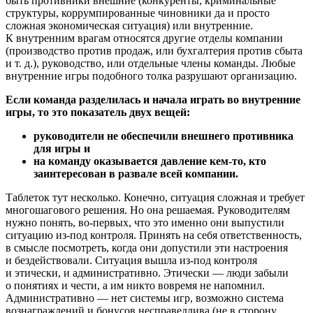
быть противники внешние (конкуренты, криминальные
структуры, коррумпированные чиновники да и просто
сложная экономическая ситуация) или внутренние.
К внутренним врагам относятся другие отделы компании
(производство против продаж, или бухгалтерия против сбыта
и т. д.), руководство, или отдельные члены команды. Любые
внутренние игры подобного толка разрушают организацию.
Если команда разделилась и начала играть во внутренние
игры, то это показатель двух вещей:
руководители не обеспечили внешнего противника
для игры и
на команду оказывается давление кем-то, кто
заинтересован в развале всей компании.
Таблеток тут несколько. Конечно, ситуация сложная и требует
многошагового решения. Но она решаемая. Руководителям
нужно понять, во-первых, что это именно они выпустили
ситуацию из-под контроля. Принять на себя ответственность,
в смысле посмотреть, когда они допустили эти настроения
и бездействовали. Ситуация вышла из-под контроля
и этически, и административно. Этически — люди забыли
о понятиях и чести, а им никто вовремя не напомнил.
Административно — нет системы игр, возможно система
вознаграждений и бонусов несправедлива (не в сторону