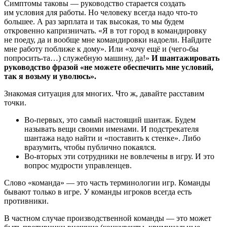
Симптомы таковы — руководство старается создать
им условия для работы. Но человеку всегда надо что-то
большее. А раз зарплата и так высокая, то мы будем
откровенно капризничать. «Я в тот город в командировку
не поеду, да и вообще мне командировки надоели. Найдите
мне работу поближе к дому». Или «хочу ещё и (чего-бы
попросить-та…) служебную машину, да!»
И шантажировать
руководство фразой «не можете обеспечить мне условий,
так я возьму и уволюсь».
Знакомая ситуация для многих. Что ж, давайте расставим
точки.
Во-первых, это самый настоящий шантаж. Будем
называть вещи своими именами. И подстрекателя
шантажа надо найти и «поставить к стенке». Либо
вразумить, чтобы публично покаялся.
Во-вторых эти сотрудники не вовлечены в игру. И это
вопрос мудрости управленцев.
Слово «команда» — это часть терминологии игр. Команды
бывают только в игре. У команды игроков всегда есть
противники.
В частном случае производственной команды — это может