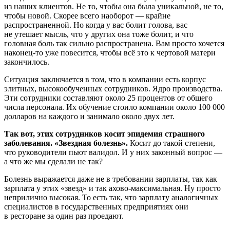
из наших клиентов. Не то, чтобы она была уникальной, не то,
чтобы новой. Скорее всего наоборот — крайне
распространенной. Но когда у вас болит голова, вас
не утешает мысль, что у других она тоже болит, и что
головная боль так сильно распространена. Вам просто хочется
наконец-то уже повесится, чтобы всё это к чертовой матери
закончилось.
Ситуация заключается в том, что в компании есть корпус
элитных, высокообученных сотрудников. Ядро производства.
Эти сотрудники составляют около 25 процентов от общего
числа персонала. Их обучение стоило компании около 100 000
долларов на каждого и занимало около двух лет.
Так вот, этих сотрудников косит эпидемия страшного
заболевания. «Звездная болезнь».
Косит до такой степени,
что руководители пьют валидол. И у них законный вопрос —
а что же мы сделали не так?
Болезнь выражается даже не в требовании зарплаты, так как
зарплата у этих «звезд» и так ахово-максимальная. Ну просто
неприлично высокая. То есть так, что зарплату аналогичных
специалистов в государственных предприятиях они
в ресторане за один раз проедают.