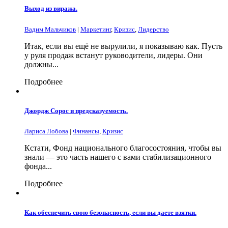
Выход из виража.
Вадим Мальчиков
|
Маркетинг
,
Кризис
,
Лидерство
Итак, если вы ещё не вырулили, я показываю как. Пусть
у руля продаж встанут руководители, лидеры. Они
должны...
Подробнее
Джордж Сорос и предсказуемость.
Лариса Лобова
|
Финансы
,
Кризис
Кстати, Фонд национального благосостояния, чтобы вы
знали — это часть нашего с вами стабилизационного
фонда...
Подробнее
Как обеспечить свою безопасность, если вы даете взятки.