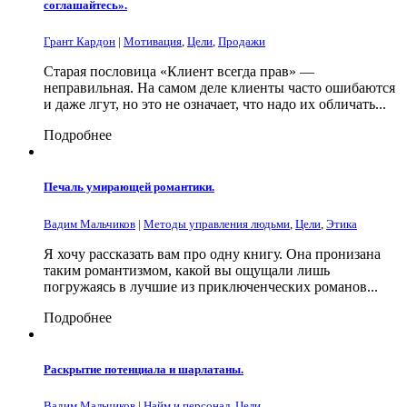
соглашайтесь».
Грант Кардон
|
Мотивация
,
Цели
,
Продажи
Старая пословица «Клиент всегда прав» —
неправильная. На самом деле клиенты часто ошибаются
и даже лгут, но это не означает, что надо их обличать...
Подробнее
Печаль умирающей романтики.
Вадим Мальчиков
|
Методы управления людьми
,
Цели
,
Этика
Я хочу рассказать вам про одну книгу. Она пронизана
таким романтизмом, какой вы ощущали лишь
погружаясь в лучшие из приключенческих романов...
Подробнее
Раскрытие потенциала и шарлатаны.
Вадим Мальчиков
|
Найм и персонал
,
Цели