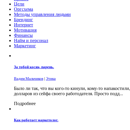
Цели
Оргсхема
Методы управления людьми
Брендинг
Интернет
Мотивация
Финансы
Найм и персонал
Маркетинг
За тобой косяк, парень.
Вадим Мальчиков
|
Этика
Было ли так, что вы кого-то кинули, кому-то напакостил
долларов из сейфа своего работодателя. Просто подд...
Подробнее
Как работает маркетолог.