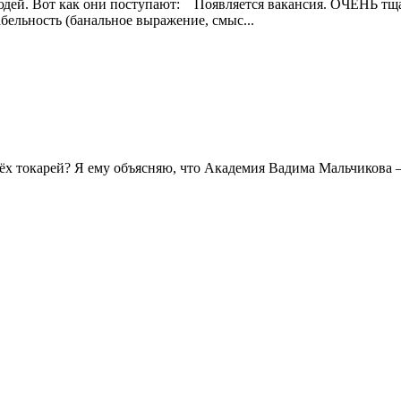
юдей. Вот как они поступают: ⠀Появляется вакансия. ОЧЕНЬ т
ельность (банальное выражение, смыс...
ёх токарей? Я ему объясняю, что Академия Вадима Мальчикова —