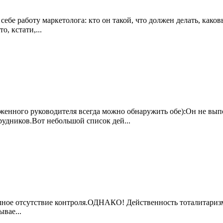
ебе работу маркетолога: кто он такой, что должен делать, како
, кстати,...
уженного руководителя всегда можно обнаружить обе):Он не вып
дников.Вот небольшой список дей...
лное отсутствие контроля.ОДНАКО! Действенность тоталитаризма
ывае...