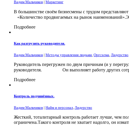
Вадим Мальчиков
|
Маркетинг
В большинстве своём бизнесмены с трудом представляют с
⠀«Количество продвигаемых на рынок наименований».Это
Подробнее
Как разгрузить руководителя.
Вадим Мальчиков
|
Методы управления людьми
,
Оргсхема
,
Лидерство
Руководитель перегружен по двум причинам (и у перегр
руководителя.⠀⠀⠀⠀⠀⠀Он выполняет работу других сотру
Подробнее
Контроль подчинённых.
Вадим Мальчиков
|
Найм и персонал
,
Лидерство
Жесткий, тоталитарный контроль работает лучше, чем по
ограничена.Такого контроля не хватает надолго, он измат