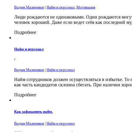
Вадим Мальчиков
|
Найм и персонал
,
Мотивация
Люди рождаются не одинаковыми. Одни рождаются могуч
человек хороший. Даже если ведет себя как последний му
Подробнее
Найм и персонал
.
Вадим Мальчиков
|
Найм и персонал
Найм сотрудников должен осуществляться в избытке. То 
как часть кандидатов склонна сбегать. При наличии хорош
Подробнее
Как зафакапить найм.
Вадим Мальчиков
|
Найм и персонал