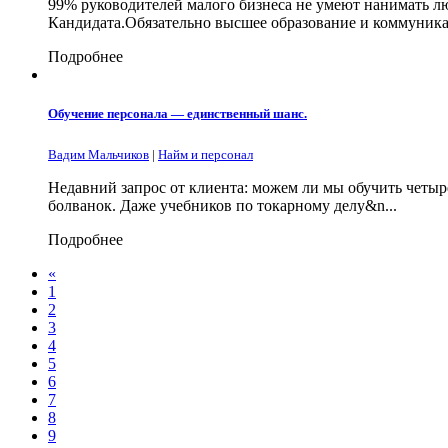
99% руководителей малого бизнеса не умеют нанимать л
Кандидата.Обязательно высшее образование и коммуникаб
Подробнее
Обучение персонала — единственный шанс.
Вадим Мальчиков
|
Найм и персонал
Недавний запрос от клиента: можем ли мы обучить четыр
болванок. Даже учебников по токарному делу&n...
Подробнее
«
1
2
3
4
5
6
7
8
9