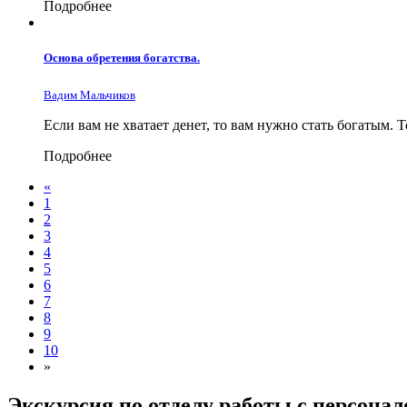
Подробнее
Основа обретения богатства.
Вадим Мальчиков
Если вам не хватает денет, то вам нужно стать богатым. Т
Подробнее
«
1
2
3
4
5
6
7
8
9
10
»
Экскурсия по отделу работы с персона