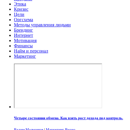
Этика
Кризис
Цели
Оргсхема
Методы управления людьми
Брендинг
Интернет
Мотивация
Финансы
Найм и персонал
Маркетинг
Четыре состояния обмена. Как взять рост дохода под контроль.
Вадим Мальчиков
|
Маркетинг
,
Видео