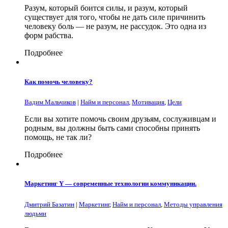
Разум, который боится силы, и разум, который
существует для того, чтобы не дать силе причинить
человеку боль — не разум, не рассудок. Это одна из
форм рабства.
Подробнее
Как помочь человеку?
Вадим Мальчиков
|
Найм и персонал
,
Мотивация
,
Цели
Если вы хотите помочь своим друзьям, сослуживцам и
родным, вы должны быть сами способны принять
помощь, не так ли?
Подробнее
Маркетинг Y — современные технологии коммуникации.
Дмитрий Базатин
|
Маркетинг
,
Найм и персонал
,
Методы управления
людьми